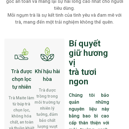
gốc an toàn và mang lại sự hài lòng cao nhất cho người
tiêu dùng.
Mỗi ngụm trà là sự kết tinh của tình yêu và đam mê với
trà, mang đến một trải nghiệm không thể quên.
Bí quyết
giữ hương
vị
trà tươi
Trà được
Khí hậu hài
chọn lọc
hòa
ngon
tự nhiên
Trà được
Chúng tôi bảo
trồng trong
Trà Maite làm
quản những
môi trường tự
từ búp trà
nhiên lý
nguyên liệu này
chọn lọc,
tưởng, đảm
bằng bao bì cao
không hóa
bảo chất
chất, an toàn
cấp thân thiện với
lượng vượt
và thuần khiết