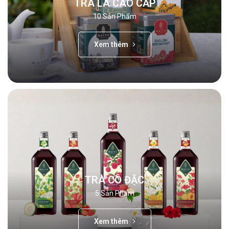
TRÀ LÁ CAO CẤP
10
Sản Phẩm
Xem thêm
TRÀ CÔ ĐẶC
5
Sản Phẩm
Xem thêm