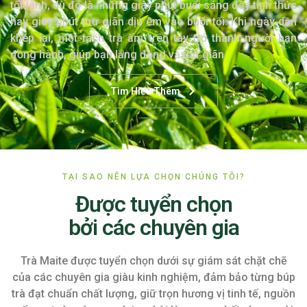
tốt lành, dù đó là những giây phút buổi sáng đầy tỉnh thức
hay giây phút thư giãn dịu êm vào buổi tối. Khi ngày dần
khép lại, một tách trà ấm trên tay trở thành người bạn
đồng hành, giúp bạn lắng đọng và thư giãn.
Tìm Hiểu Thêm
TẠI SAO NÊN LỰA CHỌN CHÚNG TÔI?
Được tuyển chọn
bởi các chuyên gia
Trà Maite được tuyển chọn dưới sự giám sát chặt chẽ
của các chuyên gia giàu kinh nghiệm, đảm bảo từng búp
trà đạt chuẩn chất lượng, giữ trọn hương vị tinh tế, nguồn