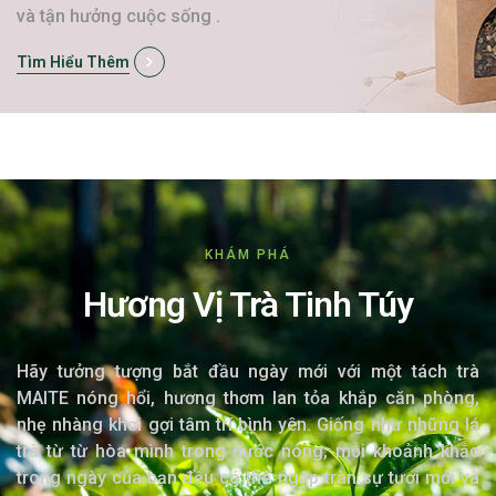
và tận hưởng cuộc sống .
Tìm Hiểu Thêm
KHÁM PHÁ
Hương Vị Trà Tinh Túy
Hãy tưởng tượng bắt đầu ngày mới với một tách trà
MAITE nóng hổi, hương thơm lan tỏa khắp căn phòng,
nhẹ nhàng khơi gợi tâm trí bình yên. Giống như những lá
trà từ từ hòa mình trong nước nóng, mỗi khoảnh khắc
trong ngày của bạn đều có thể ngập tràn sự tươi mới và