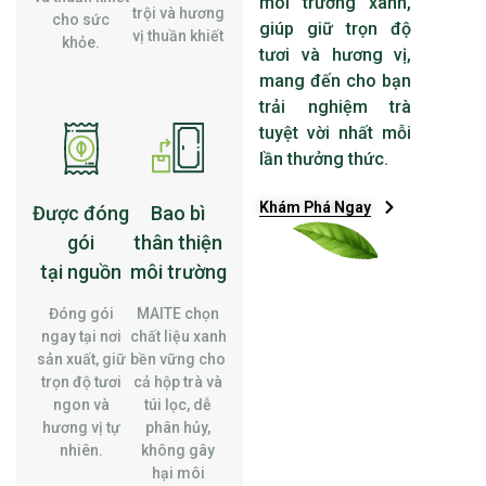
môi trường xanh,
trội và hương
cho sức
giúp giữ trọn độ
vị thuần khiết
khỏe.
tươi và hương vị,
mang đến cho bạn
trải nghiệm trà
tuyệt vời nhất mỗi
lần thưởng thức.
Khám Phá Ngay
Được đóng
Bao bì
gói
thân thiện
tại nguồn
môi trường
Đóng gói
MAITE chọn
ngay tại nơi
chất liệu xanh
sản xuất, giữ
bền vững cho
trọn độ tươi
cả hộp trà và
ngon và
túi lọc, dễ
hương vị tự
phân hủy,
nhiên.
không gây
hại môi