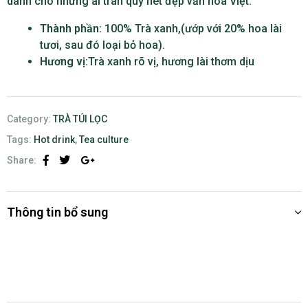
dành cho những ai trân quý nét đẹp văn hóa Việt.
Thành phần:
100% Trà xanh,(ướp với 20% hoa lài
tươi, sau đó loại bỏ hoa).
Hương vị:
Trà xanh rõ vị, hương lài thơm dịu
Category:
TRÀ TÚI LỌC
Tags:
Hot drink
,
Tea culture
Share:
Facebook
Twitter
Google+
Thông tin bổ sung