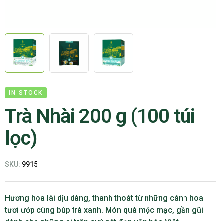
IN STOCK
Trà Nhài 200 g (100 túi
lọc)
SKU:
9915
Hương hoa lài dịu dàng, thanh thoát từ những cánh hoa
tươi ướp cùng búp trà xanh. Món quà mộc mạc, gần gũi