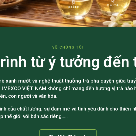
VỀ CHÚNG TÔI
rình từ ý tưởng đến 
è xanh mướt và nghệ thuật thưởng trà pha quyện giữa truy
n IMEXCO VIỆT NAM không chỉ mang đến hương vị trà hảo h
iên, con người và văn hóa.
tinh của chất lượng, sự đam mê và tình yêu dành cho thiên nh
p thế giới với bản sắc riêng…..