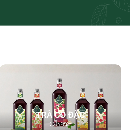
TRÀ CÔ ĐẶC
5
Sản Phẩm