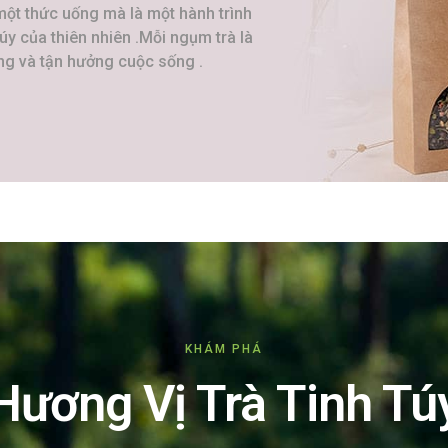
 một thức uống mà là một hành trình
y của thiên nhiên .Mỗi ngụm trà là
ằng và tận hưởng cuộc sống .
KHÁM PHÁ
Hương Vị Trà Tinh Tú