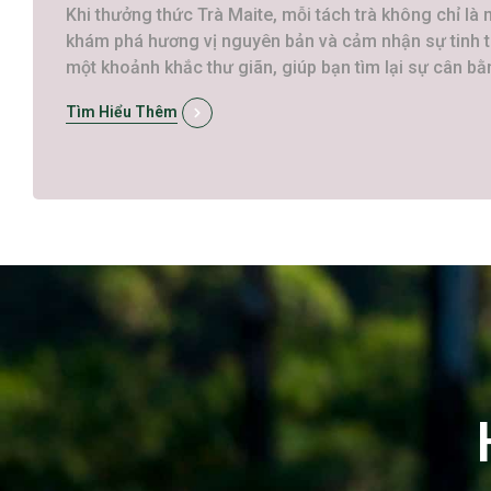
Khi thưởng thức Trà Maite, mỗi tách trà không chỉ là
khám phá hương vị nguyên bản và cảm nhận sự tinh tú
một khoảnh khắc thư giãn, giúp bạn tìm lại sự cân b
Tìm Hiểu Thêm