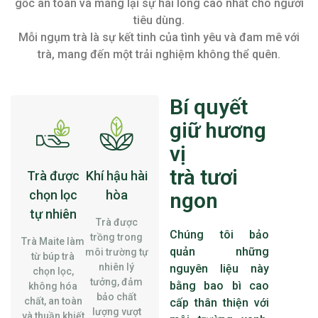
gốc an toàn và mang lại sự hài lòng cao nhất cho người
tiêu dùng.
Mỗi ngụm trà là sự kết tinh của tình yêu và đam mê với
trà, mang đến một trải nghiệm không thể quên.
Bí quyết
giữ hương
vị
trà tươi
Trà được
Khí hậu hài
chọn lọc
hòa
ngon
tự nhiên
Trà được
Chúng tôi bảo
trồng trong
Trà Maite làm
quản những
môi trường tự
từ búp trà
nhiên lý
nguyên liệu này
chọn lọc,
tưởng, đảm
bằng bao bì cao
không hóa
bảo chất
chất, an toàn
cấp thân thiện với
lượng vượt
và thuần khiết