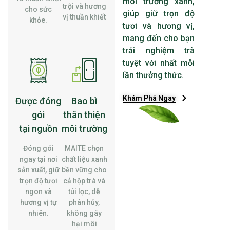
môi trường xanh,
trội và hương
cho sức
giúp giữ trọn độ
vị thuần khiết
khỏe.
tươi và hương vị,
mang đến cho bạn
trải nghiệm trà
tuyệt vời nhất mỗi
lần thưởng thức.
Khám Phá Ngay
Được đóng
Bao bì
gói
thân thiện
tại nguồn
môi trường
Đóng gói
MAITE chọn
ngay tại nơi
chất liệu xanh
sản xuất, giữ
bền vững cho
trọn độ tươi
cả hộp trà và
ngon và
túi lọc, dễ
hương vị tự
phân hủy,
nhiên.
không gây
hại môi