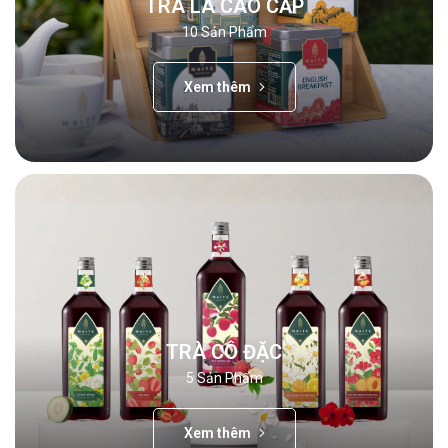
TRÀ LÁ CAO CẤP
10
Sản Phẩm
Xem thêm
TRÀ CÔ ĐẶC
5
Sản Phẩm
Xem thêm