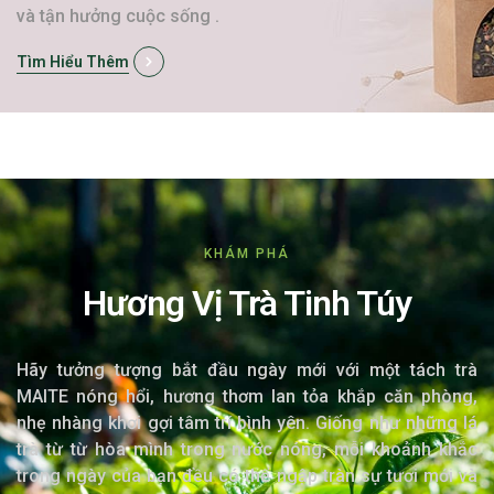
và tận hưởng cuộc sống .
Tìm Hiểu Thêm
KHÁM PHÁ
Hương Vị Trà Tinh Túy
Hãy tưởng tượng bắt đầu ngày mới với một tách trà
MAITE nóng hổi, hương thơm lan tỏa khắp căn phòng,
nhẹ nhàng khơi gợi tâm trí bình yên. Giống như những lá
trà từ từ hòa mình trong nước nóng, mỗi khoảnh khắc
trong ngày của bạn đều có thể ngập tràn sự tươi mới và