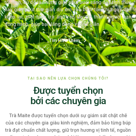
tốt lành, dù đó là những giây phút buổi sáng đầy tỉnh thức
hay giây phút thư giãn dịu êm vào buổi tối. Khi ngày dần
khép lại, một tách trà ấm trên tay trở thành người bạn
đồng hành, giúp bạn lắng đọng và thư giãn.
Tìm Hiểu Thêm
TẠI SAO NÊN LỰA CHỌN CHÚNG TÔI?
Được tuyển chọn
bởi các chuyên gia
Trà Maite được tuyển chọn dưới sự giám sát chặt chẽ
của các chuyên gia giàu kinh nghiệm, đảm bảo từng búp
trà đạt chuẩn chất lượng, giữ trọn hương vị tinh tế, nguồn