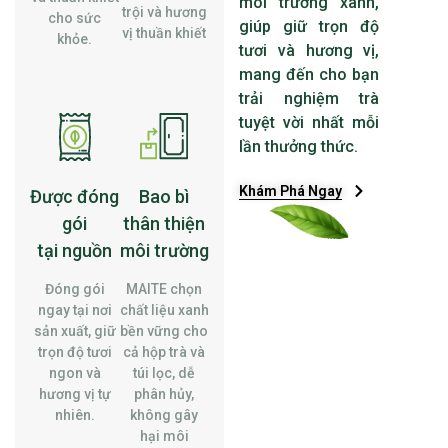
môi trường xanh,
trội và hương
cho sức
giúp giữ trọn độ
vị thuần khiết
khỏe.
tươi và hương vị,
mang đến cho bạn
trải nghiệm trà
tuyệt vời nhất mỗi
lần thưởng thức.
Khám Phá Ngay
Được đóng
Bao bì
gói
thân thiện
tại nguồn
môi trường
Đóng gói
MAITE chọn
ngay tại nơi
chất liệu xanh
sản xuất, giữ
bền vững cho
trọn độ tươi
cả hộp trà và
ngon và
túi lọc, dễ
hương vị tự
phân hủy,
nhiên.
không gây
hại môi