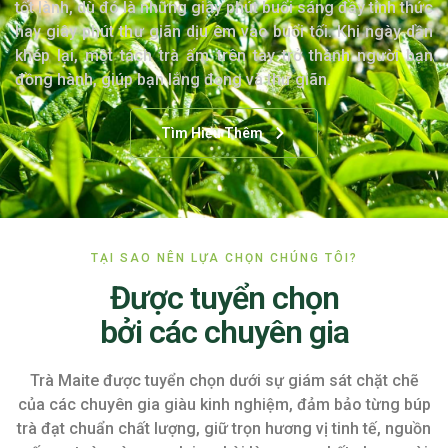
tốt lành, dù đó là những giây phút buổi sáng đầy tỉnh thức
hay giây phút thư giãn dịu êm vào buổi tối. Khi ngày dần
khép lại, một tách trà ấm trên tay trở thành người bạn
đồng hành, giúp bạn lắng đọng và thư giãn.
Tìm Hiểu Thêm
TẠI SAO NÊN LỰA CHỌN CHÚNG TÔI?
Được tuyển chọn
bởi các chuyên gia
Trà Maite được tuyển chọn dưới sự giám sát chặt chẽ
của các chuyên gia giàu kinh nghiệm, đảm bảo từng búp
trà đạt chuẩn chất lượng, giữ trọn hương vị tinh tế, nguồn