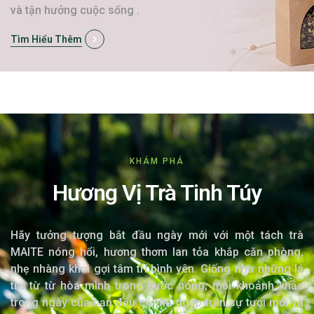
và tận hưởng cuộc sống .
Tìm Hiểu Thêm
KHÁM PHÁ
Hương Vị Trà Tinh Túy
Hãy tưởng tượng bắt đầu ngày mới với một tách trà
MAITE nóng hổi, hương thơm lan tỏa khắp căn phòng,
nhẹ nhàng khơi gợi tâm trí bình yên. Giống như những lá
trà từ từ hòa mình trong nước nóng, mỗi khoảnh khắc
trong ngày của bạn đều có thể ngập tràn sự tươi mới và