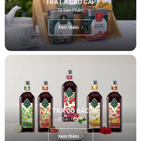
TRÀ LÁ CAO CẤP
10
Sản Phẩm
Xem thêm
TRÀ CÔ ĐẶC
5
Sản Phẩm
Xem thêm