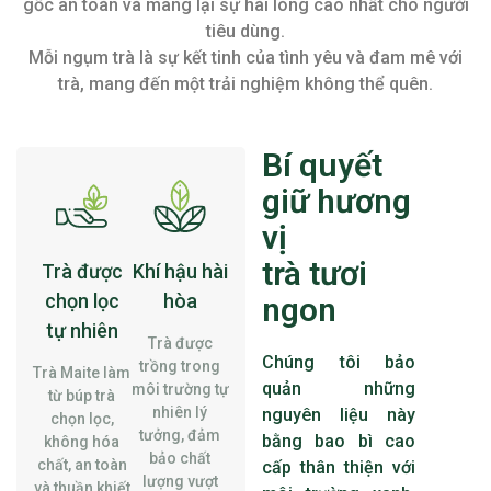
gốc an toàn và mang lại sự hài lòng cao nhất cho người
tiêu dùng.
Mỗi ngụm trà là sự kết tinh của tình yêu và đam mê với
trà, mang đến một trải nghiệm không thể quên.
Bí quyết
giữ hương
vị
trà tươi
Trà được
Khí hậu hài
chọn lọc
hòa
ngon
tự nhiên
Trà được
Chúng tôi bảo
trồng trong
Trà Maite làm
quản những
môi trường tự
từ búp trà
nhiên lý
nguyên liệu này
chọn lọc,
tưởng, đảm
bằng bao bì cao
không hóa
bảo chất
chất, an toàn
cấp thân thiện với
lượng vượt
và thuần khiết