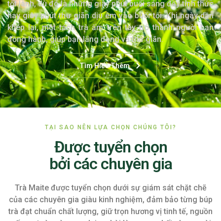
tốt lành, dù đó là những giây phút buổi sáng đầy tỉnh thức
hay giây phút thư giãn dịu êm vào buổi tối. Khi ngày dần
khép lại, một tách trà ấm trên tay trở thành người bạn
đồng hành, giúp bạn lắng đọng và thư giãn.
Tìm Hiểu Thêm
TẠI SAO NÊN LỰA CHỌN CHÚNG TÔI?
Được tuyển chọn
bởi các chuyên gia
Trà Maite được tuyển chọn dưới sự giám sát chặt chẽ
của các chuyên gia giàu kinh nghiệm, đảm bảo từng búp
trà đạt chuẩn chất lượng, giữ trọn hương vị tinh tế, nguồn