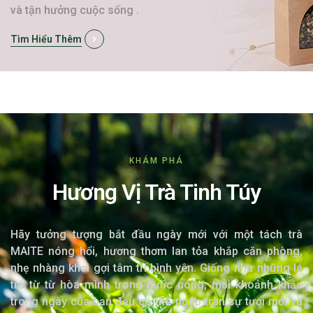
và tận hưởng cuộc sống .
Tìm Hiểu Thêm
KHÁM PHÁ
Hương Vị Trà Tinh Túy
Hãy tưởng tượng bắt đầu ngày mới với một tách trà
MAITE nóng hổi, hương thơm lan tỏa khắp căn phòng,
nhẹ nhàng khơi gợi tâm trí bình yên. Giống như những lá
trà từ từ hòa mình trong nước nóng, mỗi khoảnh khắc
trong ngày của bạn đều có thể ngập tràn sự tươi mới và