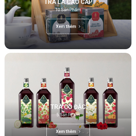
TRÀ LÁ CAO CẤP
10
Sản Phẩm
Xem thêm
TRÀ CÔ ĐẶC
5
Sản Phẩm
Xem thêm