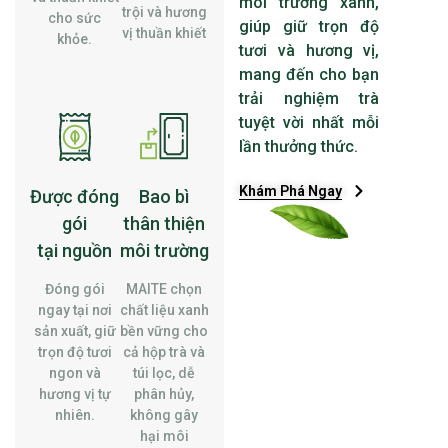
môi trường xanh,
trội và hương
cho sức
giúp giữ trọn độ
vị thuần khiết
khỏe.
tươi và hương vị,
mang đến cho bạn
trải nghiệm trà
tuyệt vời nhất mỗi
lần thưởng thức.
Khám Phá Ngay
Được đóng
Bao bì
gói
thân thiện
tại nguồn
môi trường
Đóng gói
MAITE chọn
ngay tại nơi
chất liệu xanh
sản xuất, giữ
bền vững cho
trọn độ tươi
cả hộp trà và
ngon và
túi lọc, dễ
hương vị tự
phân hủy,
nhiên.
không gây
hại môi