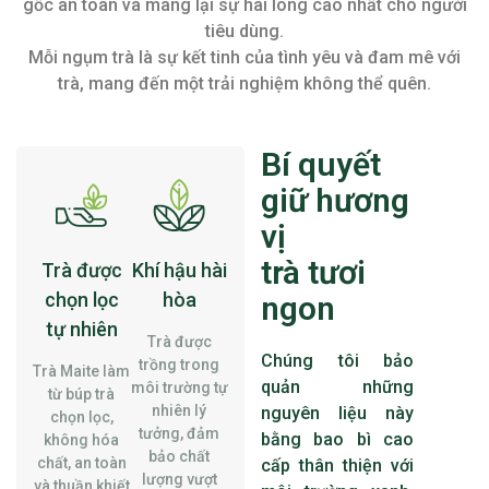
gốc an toàn và mang lại sự hài lòng cao nhất cho người
tiêu dùng.
Mỗi ngụm trà là sự kết tinh của tình yêu và đam mê với
trà, mang đến một trải nghiệm không thể quên.
Bí quyết
giữ hương
vị
trà tươi
Trà được
Khí hậu hài
chọn lọc
hòa
ngon
tự nhiên
Trà được
Chúng tôi bảo
trồng trong
Trà Maite làm
quản những
môi trường tự
từ búp trà
nhiên lý
nguyên liệu này
chọn lọc,
tưởng, đảm
bằng bao bì cao
không hóa
bảo chất
chất, an toàn
cấp thân thiện với
lượng vượt
và thuần khiết