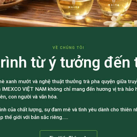
VỀ CHÚNG TÔI
rình từ ý tưởng đến 
è xanh mướt và nghệ thuật thưởng trà pha quyện giữa truy
n IMEXCO VIỆT NAM không chỉ mang đến hương vị trà hảo h
iên, con người và văn hóa.
tinh của chất lượng, sự đam mê và tình yêu dành cho thiên nh
p thế giới với bản sắc riêng…..