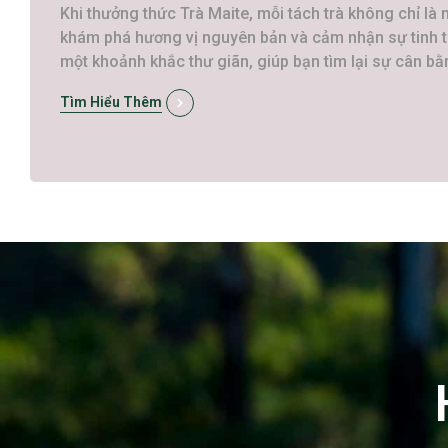
Khi thưởng thức Trà Maite, mỗi tách trà không chỉ là
khám phá hương vị nguyên bản và cảm nhận sự tinh tú
một khoảnh khắc thư giãn, giúp bạn tìm lại sự cân b
Tìm Hiểu Thêm