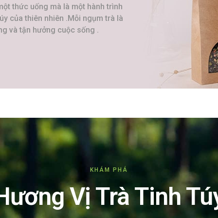
 một thức uống mà là một hành trình
y của thiên nhiên .Mỗi ngụm trà là
ằng và tận hưởng cuộc sống .
KHÁM PHÁ
Hương Vị Trà Tinh Tú