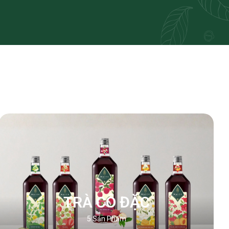
TRÀ CÔ ĐẶC
5
Sản Phẩm