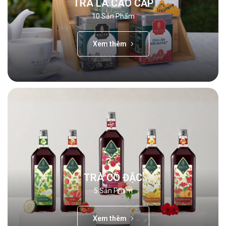
TRÀ LÁ CAO CẤP
10
Sản Phẩm
Xem thêm
TRÀ CÔ ĐẶC
5
Sản Phẩm
Xem thêm