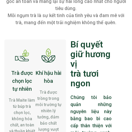
gốc an toàn và mang lại sự hài lòng cao nhất cho người
tiêu dùng.
Mỗi ngụm trà là sự kết tinh của tình yêu và đam mê với
trà, mang đến một trải nghiệm không thể quên.
Bí quyết
giữ hương
vị
trà tươi
Trà được
Khí hậu hài
chọn lọc
hòa
ngon
tự nhiên
Trà được
Chúng tôi bảo
trồng trong
Trà Maite làm
quản những
môi trường tự
từ búp trà
nhiên lý
nguyên liệu này
chọn lọc,
tưởng, đảm
bằng bao bì cao
không hóa
bảo chất
chất, an toàn
cấp thân thiện với
lượng vượt
và thuần khiết