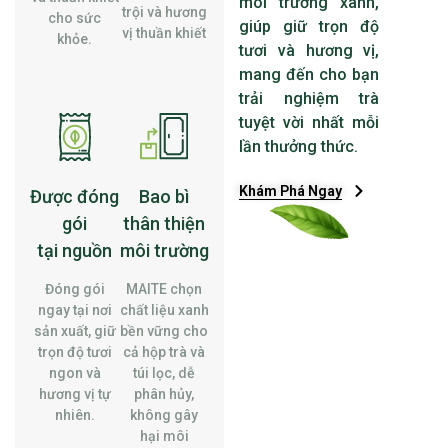
môi trường xanh,
trội và hương
cho sức
giúp giữ trọn độ
vị thuần khiết
khỏe.
tươi và hương vị,
mang đến cho bạn
trải nghiệm trà
tuyệt vời nhất mỗi
lần thưởng thức.
Khám Phá Ngay
Được đóng
Bao bì
gói
thân thiện
tại nguồn
môi trường
Đóng gói
MAITE chọn
ngay tại nơi
chất liệu xanh
sản xuất, giữ
bền vững cho
trọn độ tươi
cả hộp trà và
ngon và
túi lọc, dễ
hương vị tự
phân hủy,
nhiên.
không gây
hại môi