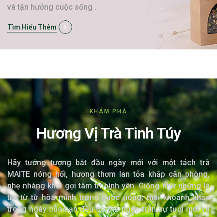
và tận hưởng cuộc sống .
Tìm Hiểu Thêm
KHÁM PHÁ
Hương Vị Trà Tinh Túy
Hãy tưởng tượng bắt đầu ngày mới với một tách trà
MAITE nóng hổi, hương thơm lan tỏa khắp căn phòng,
nhẹ nhàng khơi gợi tâm trí bình yên. Giống như những lá
trà từ từ hòa mình trong nước nóng, mỗi khoảnh khắc
trong ngày của bạn đều có thể ngập tràn sự tươi mới và