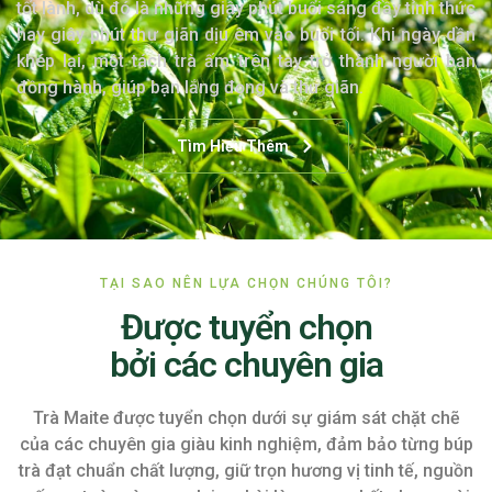
tốt lành, dù đó là những giây phút buổi sáng đầy tỉnh thức
hay giây phút thư giãn dịu êm vào buổi tối. Khi ngày dần
khép lại, một tách trà ấm trên tay trở thành người bạn
đồng hành, giúp bạn lắng đọng và thư giãn.
Tìm Hiểu Thêm
TẠI SAO NÊN LỰA CHỌN CHÚNG TÔI?
Được tuyển chọn
bởi các chuyên gia
Trà Maite được tuyển chọn dưới sự giám sát chặt chẽ
của các chuyên gia giàu kinh nghiệm, đảm bảo từng búp
trà đạt chuẩn chất lượng, giữ trọn hương vị tinh tế, nguồn