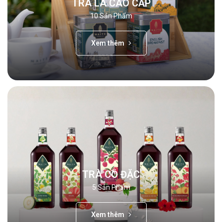
TRÀ LÁ CAO CẤP
10
Sản Phẩm
Xem thêm
TRÀ CÔ ĐẶC
5
Sản Phẩm
Xem thêm