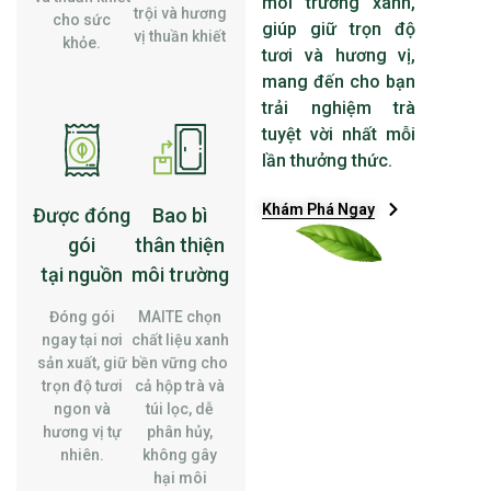
môi trường xanh,
trội và hương
cho sức
giúp giữ trọn độ
vị thuần khiết
khỏe.
tươi và hương vị,
mang đến cho bạn
trải nghiệm trà
tuyệt vời nhất mỗi
lần thưởng thức.
Khám Phá Ngay
Được đóng
Bao bì
gói
thân thiện
tại nguồn
môi trường
Đóng gói
MAITE chọn
ngay tại nơi
chất liệu xanh
sản xuất, giữ
bền vững cho
trọn độ tươi
cả hộp trà và
ngon và
túi lọc, dễ
hương vị tự
phân hủy,
nhiên.
không gây
hại môi