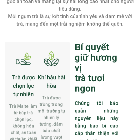
gốc an toàn và mang lại sự hài lòng cao nhất cho người
tiêu dùng.
Mỗi ngụm trà là sự kết tinh của tình yêu và đam mê với
trà, mang đến một trải nghiệm không thể quên.
Bí quyết
giữ hương
vị
trà tươi
Trà được
Khí hậu hài
chọn lọc
hòa
ngon
tự nhiên
Trà được
Chúng tôi bảo
trồng trong
Trà Maite làm
quản những
môi trường tự
từ búp trà
nhiên lý
nguyên liệu này
chọn lọc,
tưởng, đảm
bằng bao bì cao
không hóa
bảo chất
chất, an toàn
cấp thân thiện với
lượng vượt
và thuần khiết