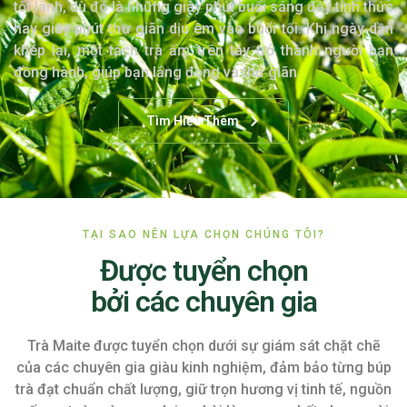
tốt lành, dù đó là những giây phút buổi sáng đầy tỉnh thức
hay giây phút thư giãn dịu êm vào buổi tối. Khi ngày dần
khép lại, một tách trà ấm trên tay trở thành người bạn
đồng hành, giúp bạn lắng đọng và thư giãn.
Tìm Hiểu Thêm
TẠI SAO NÊN LỰA CHỌN CHÚNG TÔI?
Được tuyển chọn
bởi các chuyên gia
Trà Maite được tuyển chọn dưới sự giám sát chặt chẽ
của các chuyên gia giàu kinh nghiệm, đảm bảo từng búp
trà đạt chuẩn chất lượng, giữ trọn hương vị tinh tế, nguồn