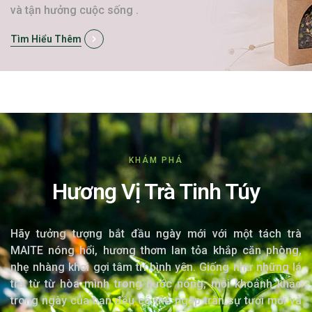
và tận hưởng cuộc sống .
Tìm Hiểu Thêm
KHÁM PHÁ
Hương Vị Trà Tinh Túy
Hãy tưởng tượng bắt đầu ngày mới với một tách trà
MAITE nóng hổi, hương thơm lan tỏa khắp căn phòng,
nhẹ nhàng khơi gợi tâm trí bình yên. Giống như những lá
trà từ từ hòa mình trong nước nóng, mỗi khoảnh khắc
trong ngày của bạn đều có thể ngập tràn sự tươi mới và