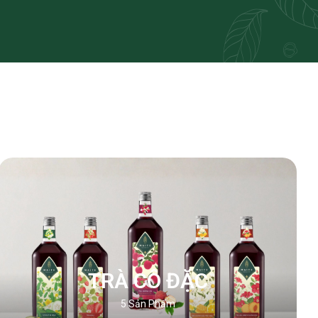
TRÀ CÔ ĐẶC
5
Sản Phẩm