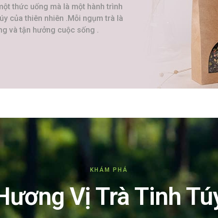
 một thức uống mà là một hành trình
y của thiên nhiên .Mỗi ngụm trà là
ằng và tận hưởng cuộc sống .
KHÁM PHÁ
Hương Vị Trà Tinh Tú