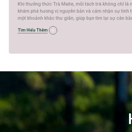
Khi thưởng thức Trà Maite, mỗi tách trà không chỉ là
khám phá hương vị nguyên bản và cảm nhận sự tinh tú
một khoảnh khắc thư giãn, giúp bạn tìm lại sự cân b
Tìm Hiểu Thêm