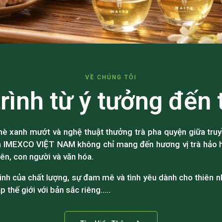
VỀ CHÚNG TÔI
rình từ ý tưởng đến 
è xanh mướt và nghệ thuật thưởng trà pha quyện giữa truy
n IMEXCO VIỆT NAM không chỉ mang đến hương vị trà hảo h
iên, con người và văn hóa.
tinh của chất lượng, sự đam mê và tình yêu dành cho thiên nh
p thế giới với bản sắc riêng…..