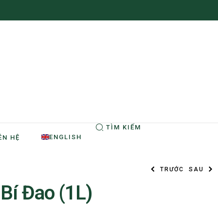
TÌM KIẾM
ENGLISH
ÊN HỆ
TRƯỚC
SAU
Bí Đao (1L)