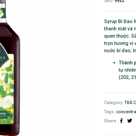
SKU:
9932
Syrup Bí Đao 
thanh mát và 
quen thuộc. Sả
trọn hương vị 
nước bí đao, 
Thành 
tự nhiê
(202, 21
Category:
TRÀ 
Tags:
concentra
Share:
Faceb
Twi