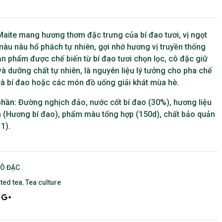
Maite mang hương thơm đặc trưng của bí đao tươi, vị ngọt
màu nâu hổ phách tự nhiên, gợi nhớ hương vị truyền thống
n phẩm được chế biến từ bí đao tươi chọn lọc, cô đặc giữ
và dưỡng chất tự nhiên, là nguyên liệu lý tưởng cho pha chế
trà bí đao hoặc các món đồ uống giải khát mùa hè.
phần:
Đường nghịch đảo, nước cốt bí đao (30%), hương liệu
n (Hương bí đao), phẩm màu tổng hợp (150d), chất bảo quản
1).
CÔ ĐẶC
ted tea
,
Tea culture
ook
tter
Google+