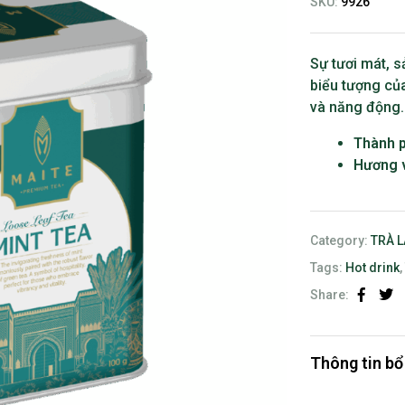
SKU:
9926
Sự tươi mát, 
biểu tượng của
và năng động.
Thành 
Hương 
Category:
TRÀ 
Tags:
Hot drink
Share:
Faceb
Twi
Thông tin bổ