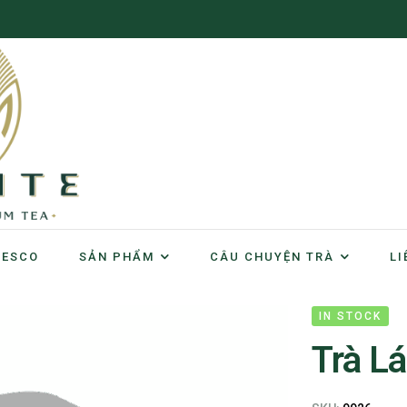
NESCO
SẢN PHẨM
CÂU CHUYỆN TRÀ
LI
IN STOCK
Trà L