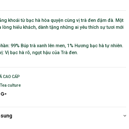
sảng khoái từ bạc hà hòa quyện cùng vị trà đen đậm đà. Một
 lòng hiếu khách, dành tặng những ai yêu thích sự tươi mới
phần:
99% Búp trà xanh lên men, 1% Hương bạc hà tự nhiên.
vị:
Vị bạc hà rõ, ngọt hậu của Trà đen.
LÁ CAO CẤP
,
Tea culture
ook
tter
Google+
 sung