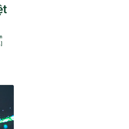
ệt
on
…]