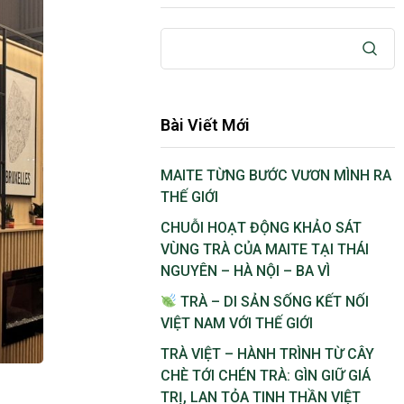
Bài Viết Mới
MAITE TỪNG BƯỚC VƯƠN MÌNH RA
THẾ GIỚI
CHUỖI HOẠT ĐỘNG KHẢO SÁT
VÙNG TRÀ CỦA MAITE TẠI THÁI
NGUYÊN – HÀ NỘI – BA VÌ
TRÀ – DI SẢN SỐNG KẾT NỐI
VIỆT NAM VỚI THẾ GIỚI
TRÀ VIỆT – HÀNH TRÌNH TỪ CÂY
CHÈ TỚI CHÉN TRÀ: GÌN GIỮ GIÁ
TRỊ, LAN TỎA TINH THẦN VIỆT