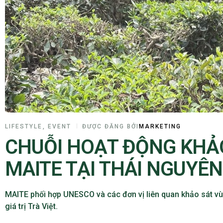
LIFESTYLE
,
EVENT
ĐƯỢC ĐĂNG BỞI
MARKETING
CHUỖI HOẠT ĐỘNG KHẢ
MAITE TẠI THÁI NGUYÊN 
MAITE phối hợp UNESCO và các đơn vị liên quan khảo sát vùn
giá trị Trà Việt.