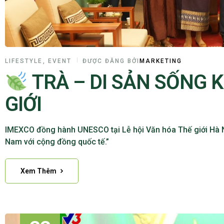
LIFESTYLE
,
EVENT
ĐƯỢC ĐĂNG BỞI
MARKETING
TRÀ – DI SẢN SỐNG K
GIỚI
IMEXCO đồng hành UNESCO tại Lễ hội Văn hóa Thế giới Hà Nội
Nam với cộng đồng quốc tế.”
Xem Thêm