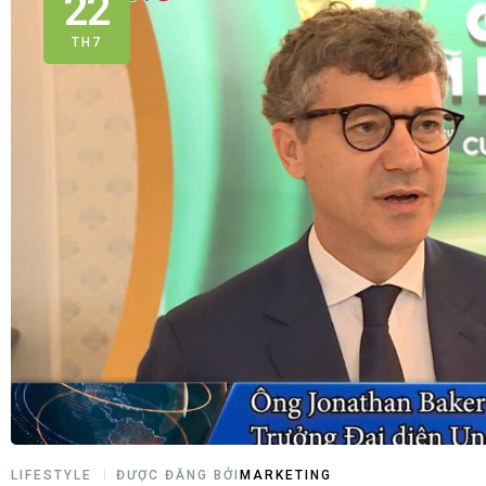
22
TH7
LIFESTYLE
ĐƯỢC ĐĂNG BỞI
MARKETING