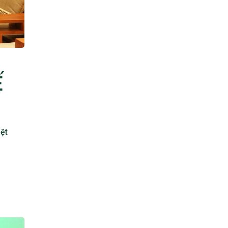
Ế
iệt