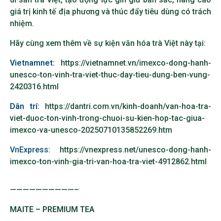
giá trị kinh tế địa phương và thúc đẩy tiêu dùng có trách
nhiệm.
Hãy cùng xem thêm về sự kiện văn hóa trà Việt này tại:
Vietnamnet:
https://vietnamnet.vn/imexco-dong-hanh-
unesco-ton-vinh-tra-viet-thuc-day-tieu-dung-ben-vung-
2420316.html
Dân trí:
https://dantri.com.vn/kinh-doanh/van-hoa-tra-
viet-duoc-ton-vinh-trong-chuoi-su-kien-hop-tac-giua-
imexco-va-unesco-20250710135852269.htm
VnExpress:
https://vnexpress.net/unesco-dong-hanh-
imexco-ton-vinh-gia-tri-van-hoa-tra-viet-4912862.html
——————————–
MAITE – PREMIUM TEA