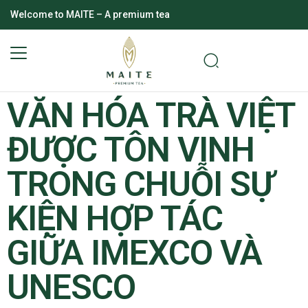
Welcome to MAITE – A premium tea
LIFESTYLE
,
RECIPES
ĐƯỢC ĐĂNG BỞI
MARKETING
VĂN HÓA TRÀ VIỆT
ĐƯỢC TÔN VINH
TRONG CHUỖI SỰ
KIỆN HỢP TÁC
GIỮA IMEXCO VÀ
UNESCO